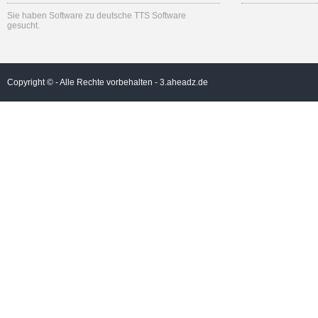
Sie haben Software zu deutsche TTS Software
gesucht.
Copyright © - Alle Rechte vorbehalten -
3.aheadz.de